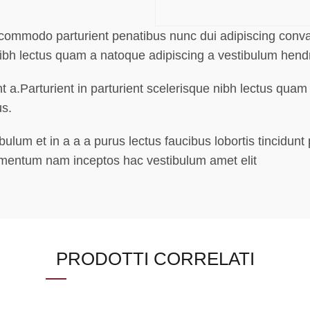
ommodo parturient penatibus nunc dui adipiscing conval
 nibh lectus quam a natoque adipiscing a vestibulum hen
t a.Parturient in parturient scelerisque nibh lectus qua
us.
lum et in a a a purus lectus faucibus lobortis tincidunt
lementum nam inceptos hac vestibulum amet elit
PRODOTTI CORRELATI