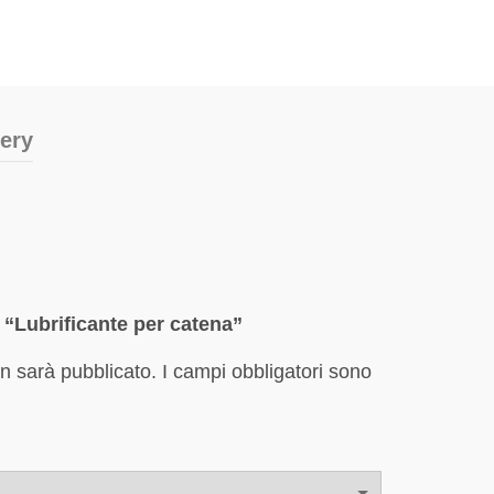
very
 “Lubrificante per catena”
on sarà pubblicato.
I campi obbligatori sono