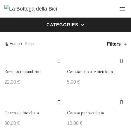
CATEGORIES
Filters
Home
Shop
Borsa per manubrio 1
Campanello per bicicletta
22,00
€
5,00
€
Casco da bicicletta
Catena per bicicletta
30,00
€
10,00
€